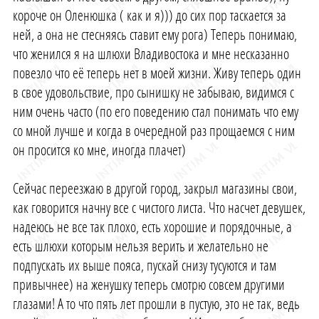
короче он Оленюшка ( как и я))) до сих пор таскается за
ней, а она не стесняясь ставит ему рога) Теперь понимаю,
что женился я на шлюхи Владивостока и мне несказанно
повезло что её теперь нет в моей жизни. Живу теперь один
в свое удовольствие, про сынишку не забываю, видимся с
ним очень часто (по его поведению стал понимать что ему
со мной лучше и когда в очередной раз прощаемся с ним
он просится ко мне, иногда плачет)
Сейчас переезжаю в другой город, закрыл магазины свои,
как говорится начну все с чистого листа. Что насчет девушек,
надеюсь не все так плохо, есть хорошие и порядочные, а
есть шлюхи которым нельзя верить и желательно не
подпускать их выше пояса, пускай снизу тусуются и там
привычнее) на женушку теперь смотрю совсем другими
глазами! А то что пять лет прошли в пустую, это не так, ведь