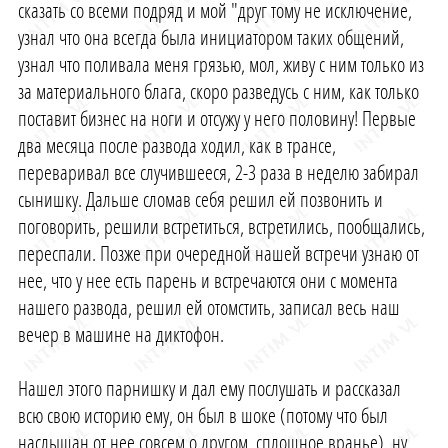
сказать со всеми подряд и мой "друг тому не исключение,
узнал что она всегда была инициатором таких общений,
узнал что поливала меня грязью, мол, живу с ним только из
за материального блага, скоро разведусь с ним, как только
поставит бизнес на ноги и отсужу у него половину! Первые
два месяца после развода ходил, как в трансе,
переваривал все случившееся, 2-3 раза в неделю забирал
сынишку. Дальше сломав себя решил ей позвонить и
поговорить, решили встретиться, встретились, пообщались,
переспали. Позже при очередной нашей встречи узнаю от
нее, что у нее есть парень и встречаются они с момента
нашего развода, решил ей отомстить, записал весь наш
вечер в машине на диктофон.
Нашел этого парнишку и дал ему послушать и рассказал
всю свою историю ему, он был в шоке (потому что был
наслышан от нее совсем о другом, сплошное вранье), ну