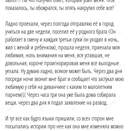
показалось, ты обожрался, ты опять накрутил себе все!
Ладно проехали, через полгода отправляю её в город
учиться на две недели, поселил её у родного брата (Он
работает в смену и каждая третьи сутки он уходил в ночь,
жил с женой и ребенком), прошла неделя, приехала моя
любимая, ноль внимания на меня, вся уставшая, не
довольная, короче проигнорировав меня все выходные
уехала. Ну думаю ладно, всякое может быть. Через два дня
посреди ночи звонит мне брат и сообщает что застукал мою
любимую у себя на диванчике с каким то малолетним
парнем((( Через часа три она уже была дома собирала
вещи. через два дня я подал заявление на развод.
И тут все как будто языки пришили, со всех сторон мне
посыпались истории про нее как она мне изменяла можно