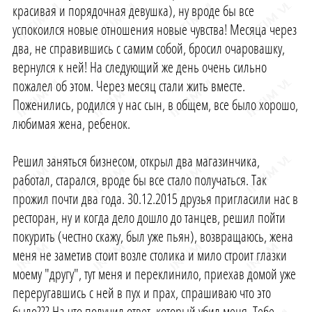
красивая и порядочная девушка), ну вроде бы все
успокоился новые отношения новые чувства! Месяца через
два, не справившись с самим собой, бросил очаровашку,
вернулся к ней! На следующий же день очень сильно
пожалел об этом. Через месяц стали жить вместе.
Поженились, родился у нас сын, в общем, все было хорошо,
любимая жена, ребенок.
Решил заняться бизнесом, открыл два магазинчика,
работал, старался, вроде бы все стало получаться. Так
прожил почти два года. 30.12.2015 друзья пригласили нас в
ресторан, ну и когда дело дошло до танцев, решил пойти
покурить (честно скажу, был уже пьян), возвращаюсь, жена
меня не заметив стоит возле столика и мило строит глазки
моему "другу", тут меня и переклинило, приехав домой уже
переругавшись с ней в пух и прах, спрашиваю что это
было??? На что получил ответ, который убил меня. Тебе