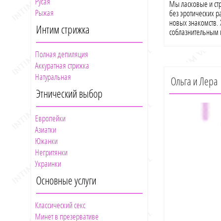
Русая
одновременно! Та
Мы ласковые и ст
коллективного пор
Рыжая
без эротических р
Совсем нет! Вообщ
новых знакомств.
Интим стрижка
соблазнительным 
Мы воплощаем в 
всегда ценим тво
Полная депиляция
райский уголочек 
Аккуратная стрижка
себя настоящим п
Натуральная
неистовые красав
Ольга и Лера
удовольствием буд
Этнический выбор
только… Выбери л
настоящий сексуа
апартаменты.
Европейки
Азиатки
Южанки
Негритянки
Украинки
Основные услуги
Классический секс
Минет в презервативе