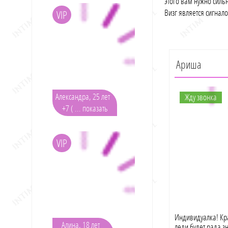
этого вам нужно силь
Визг является сигнал
VIP
Ариша
Александра, 25 лет
Жду звонка
+7 ( ... показать
VIP
Индивидуалка! Кр
Алина, 18 лет
леди будет рада 