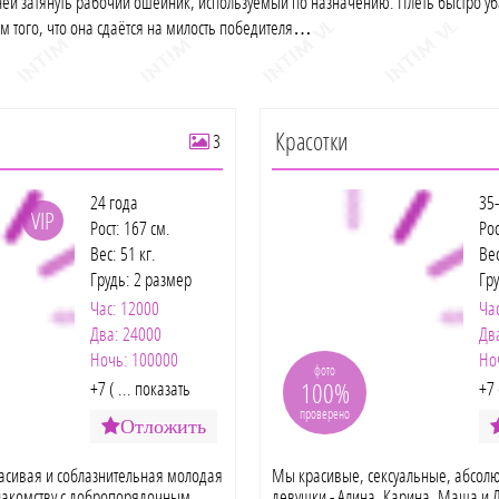
ней затянуть рабочий ошейник, используемый по назначению. Плеть быстро уб
ом того, что она сдаётся на милость победителя…
Красотки
3
24 года
35-
VIP
Рост: 167 см.
Рос
Вес: 51 кг.
Вес
Грудь: 2 размер
Гр
Час: 12000
Ча
Два: 24000
Дв
Ночь: 100000
Но
фото
100%
+7 ( ... показать
+7 
проверено
Отложить
асивая и соблазнительная молодая
Мы красивые, сексуальные, абсол
знакомству с добропорядочным
девушки - Алина, Карина, Маша и 