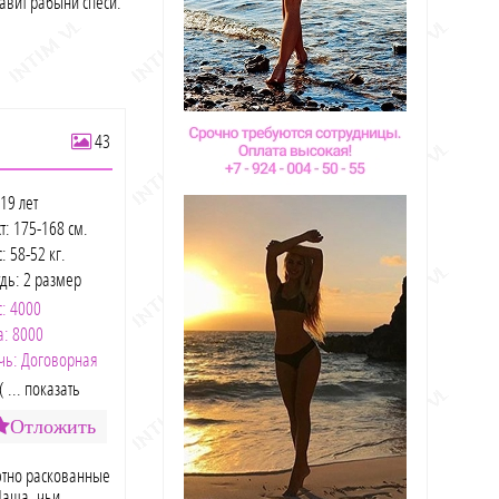
авит рабыни спеси.
43
19 лет
т: 175-168 см.
: 58-52 кг.
удь: 2 размер
с: 4000
а: 8000
чь: Договорная
( ... показать
Отложить
ютно раскованные
Даша, чьи