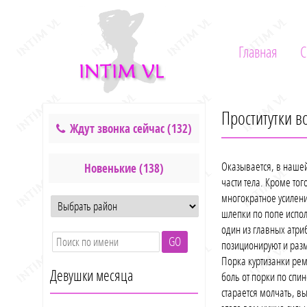
Главная
С
Проститутки в
Ждут звонка сейчас (132)
Оказывается, в наше
Новенькие (138)
части тела. Кроме то
многократное усилен
шлепки по попе испол
один из главных атриб
GO
позиционируют и разм
Порка куртизанки рем
Девушки месяца
боль от порки по спи
старается молчать, в