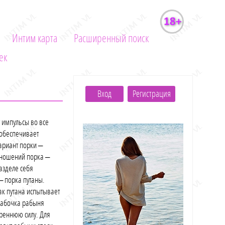
Интим карта
Расширенный поиск
ек
Вход
Регистрация
 импульсы во все
 обеспечивает
ариант порки –
отношений порка –
разделе себя
– порка путаны.
ак путана испытывает
 бабочка рабыня
треннюю силу. Для