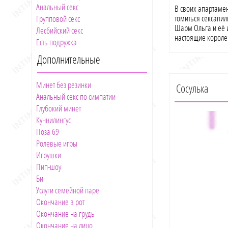
Анальный секс
В своих апартаме
томиться сексапил
Групповой секс
Шарм Ольга и её 
Лесбийский секс
настоящие короле
Есть подружка
Мы приглашаем га
уютное гнездышко
Дополнительные
хозяином жизни и
расслабит тебя с
Минет без резинки
бархатистых ручек
Сосулька
разожжет пламя не
Анальный секс по симпатии
сердце биться чащ
Глубокий минет
непреодолимым же
Куннилингус
что видел в сексе 
Поза 69
удивить. Не тольк
Ролевые игры
и её страсть, жела
помогут ей в этом
Игрушки
похоть в поведени
Пип-шоу
источаю волнами 
Би
ты не захочешь ух
Услуги семейной паре
чем заняться - на
Окончание в рот
глубокого минета 
все, лишь бы ощут
Окончание на грудь
как можно дольше
Окончание на лицо