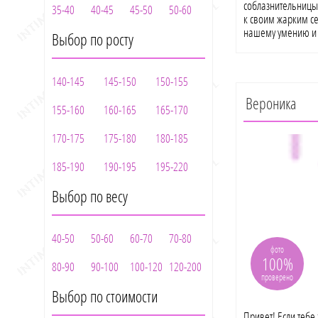
соблазнительницы
35-40
40-45
45-50
50-60
к своим жарким с
нашему умению и 
Выбор по росту
удовлетворить вс
одаренные и умел
и талантов. Призн
140-145
145-150
150-155
провести незабыв
компании? С нами
Вероника
155-160
160-165
165-170
удовольствие в д
раскрепощенные 
170-175
175-180
180-185
дамы, мы сможем с
твоей попкой стра
185-190
190-195
195-220
- уделим максимум
нас есть шикарны
Выбор по весу
характера, с кот
Мы в паре делаем
обожаем ощущать с
груди!Обещаем, т
40-50
50-60
60-70
70-80
горячем свидании
фото
100%
урологический ма
80-90
90-100
100-120
120-200
игрушки, минет бе
проверено
может, ты хочешь
Выбор по стоимости
восхитительными 
же анальный секс
Привет! Если тебе