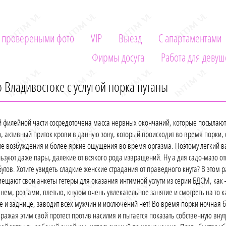
 провереными фото
VIP
Выезд
С апартаментами
Фирмы досуга
Работа для девуш
о Владивостоке с услугой порка путаны
й филейной части сосредоточена масса нервных окончаний, которые посылают
го, активный приток крови в данную зону, который происходит во время порки,
ие возбуждения и более яркие ощущения во время оргазма. Поэтому легкий в
ьзуют даже пары, далекие от всякого рода извращений. Ну а для садо-мазо 
утов. Хотите увидеть сладкие женские страдания от праведного кнута? В этом 
ещают свои анкеты гетеры для оказания интимной услуги из серии БДСМ, как 
нем, розгами, плетью, кнутом очень увлекательное занятие и смотреть на то к
не и заднице, заводит всех мужчин и исключений нет! Во время порки ночная
ыражая этим свой протест против насилия и пытается показать собственную вну