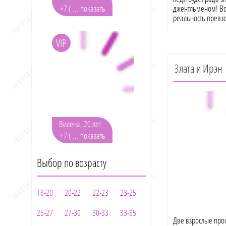
+7 ( ... показать
джентльменом! Вс
реальность превз
дряблых ляжек и 
переписке.
VIP
Злата и Ирэн
Вилена, 20 лет
+7 ( ... показать
Выбор по возрасту
18-20
20-22
22-23
23-25
25-27
27-30
30-33
33-35
Две взрослые про