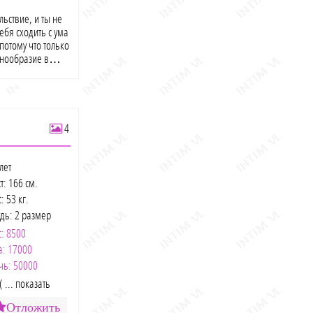
аю только у
ьствие, и ты не
ебя сходить с ума
 потому что только
знообразие в
моций. Со мной
ты и позвонишь
4
лет
т: 166 см.
: 53 кг.
удь: 2 размер
с: 8500
а: 17000
чь: 50000
( ... показать
Отложить